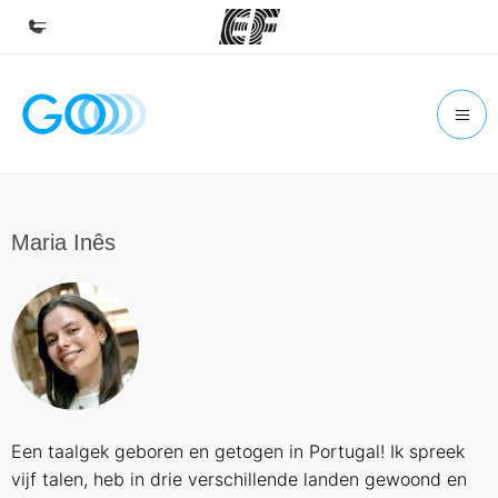
Inicio
Bienvenido a EF
Programas
Ver todo lo que hacemos
Maria Inês
Oficinas
Encontrá una oficina
Sobre nosotros
Quiénes somos
Trabajos
Een taalgek geboren en getogen in Portugal! Ik spreek
Uníte al equipo
vijf talen, heb in drie verschillende landen gewoond en