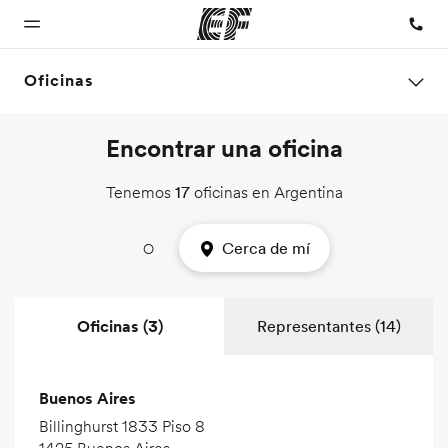
Oficinas
Encontrar una oficina
Inicio
Programas
Oficinas
Sobre
Trabajos
nosotros
Bienvenido a
Ver todo lo que
Encontrá
Uníte al
Tenemos
17
oficinas en Argentina
EF
hacemos
una oficina
equipo
Quiénes
somos
Cerca de mí
O
Oficinas (3)
Representantes (14)
Buenos Aires
Billinghurst 1833 Piso 8