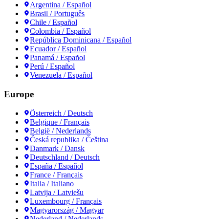
Argentina / Español
Brasil / Português
Chile / Español
Colombia / Español
República Dominicana / Español
Ecuador / Español
Panamá / Español
Perú / Español
Venezuela / Español
Europe
Österreich / Deutsch
Belgique / Français
België / Nederlands
Česká republika / Čeština
Danmark / Dansk
Deutschland / Deutsch
España / Español
France / Français
Italia / Italiano
Latvija / Latviešu
Luxembourg / Français
Magyarország / Magyar
Nederland / Nederlands