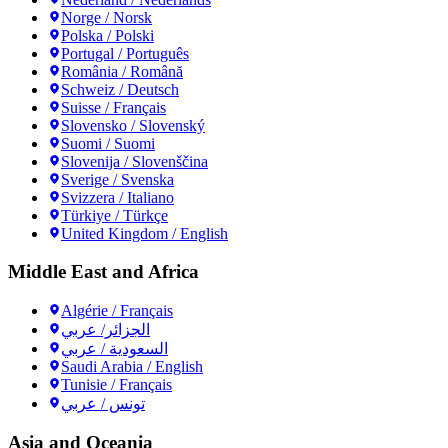
Norge / Norsk
Polska / Polski
Portugal / Português
România / Română
Schweiz / Deutsch
Suisse / Français
Slovensko / Slovenský
Suomi / Suomi
Slovenija / Slovenščina
Sverige / Svenska
Svizzera / Italiano
Türkiye / Türkçe
United Kingdom / English
Middle East and Africa
Algérie / Français
الجزائر/ عربي
السعودية / عربي
Saudi Arabia / English
Tunisie / Français
تونس / عربي
Asia and Oceania