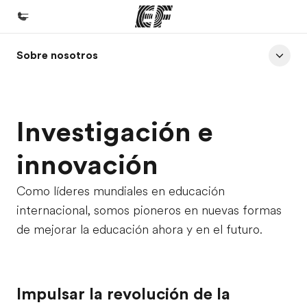
Sobre nosotros
Inicio
Bienvenido a EF
Programas
Investigación e
Ver todo lo que hacemos
innovación
Oficinas
Encontrá una oficina
Como líderes mundiales en educación
internacional, somos pioneros en nuevas formas
Sobre nosotros
de mejorar la educación ahora y en el futuro.
Quiénes somos
Trabajos
Uníte al equipo
Impulsar la revolución de la