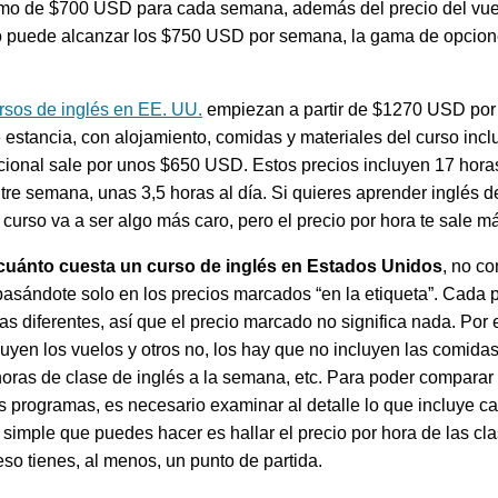
mo de $700 USD para cada semana, además del precio del vuel
 puede alcanzar los $750 USD por semana, la gama de opcio
rsos de inglés en EE. UU.
empiezan a partir de $1270 USD por
estancia, con alojamiento, comidas y materiales del curso incl
ional sale por unos $650 USD. Estos precios incluyen 17 hora
ntre semana, unas 3,5 horas al día. Si quieres aprender inglés 
l curso va a ser algo más caro, pero el precio por hora te sale m
cuánto cuesta un curso de inglés en Estados Unidos
, no c
asándote solo en los precios marcados “en la etiqueta”. Cada
sas diferentes, así que el precio marcado no significa nada. Por
uyen los vuelos y otros no, los hay que no incluyen las comidas
horas de clase de inglés a la semana, etc. Para poder comparar 
s programas, es necesario examinar al detalle lo que incluye c
simple que puedes hacer es hallar el precio por hora de las cl
eso tienes, al menos, un punto de partida.