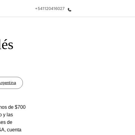
+541120416027
lés
 nosotros
Trabajos
nes somos
Uníte al equipo
Argentina
enos de $700
o y las
ses de
SA, cuenta