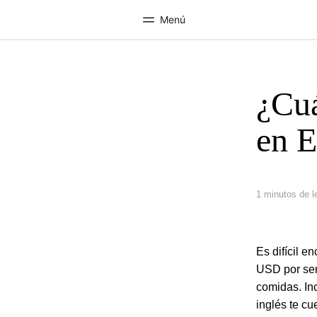
Menú
¿Cuá
Inicio
Progra
Bienvenido a EF
Ver todo lo q
en E
1 minutos de l
Es difícil 
USD por sema
comidas. In
inglés te cu