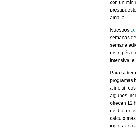
con un míni
presupuesto
amplia.
Nuestros
cu
semanas de 
semana adic
de inglés e
intensiva, e
Para saber
programas b
a incluir co
algunos incl
ofrecen 12 
de diferente
cálculo más 
inglés; con 