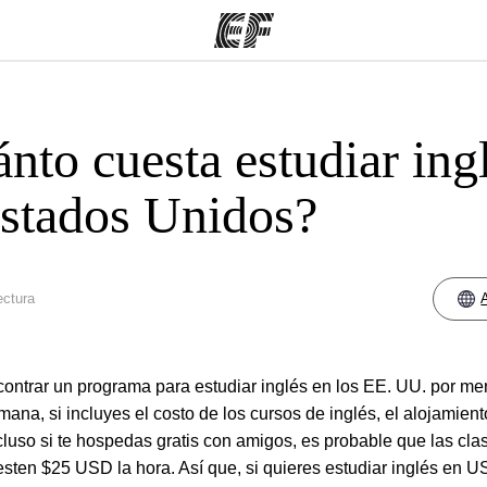
nto cuesta estudiar ing
mas
Oficinas
Sobre
ue hacemos
Encontrá una oficina
Quié
stados Unidos?
ectura
encontrar un programa para estudiar inglés en los EE. UU. por m
na, si incluyes el costo de los cursos de inglés, el alojamient
cluso si te hospedas gratis con amigos, es probable que las cla
esten $25 USD la hora. Así que, si quieres estudiar inglés en U