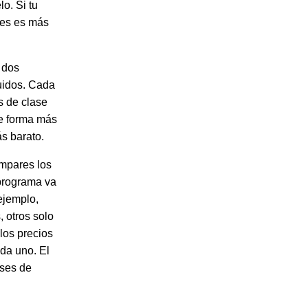
o. Si tu
nes es más
 dos
uidos. Cada
s de clase
de forma más
ás barato.
ompares los
 programa va
 ejemplo,
, otros solo
los precios
ada uno. El
ases de