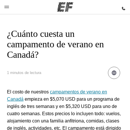
¿Cuánto cuesta un
Inicio
Programas
Oficinas
Sobre
Trabajos
campamento de verano en
nosotros
Bienvenido
Ver todo lo
Encontrá
Uníte al
Canadá?
a EF
que hacemos
una oficina
equipo
Quiénes
somos
1 minutos de lectura
El costo de nuestros
campamentos de verano en
Canadá
empieza en $5,070 USD para un programa de
inglés de tres semanas y en $5,320 USD para uno de
cuatro semanas. Estos precios lo incluyen todo: vuelos,
alojamiento con una familia anfitriona, comidas, clases
de inglés, actividades, etc. El campamento está dirigido