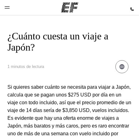
¿Cuánto cuesta un viaje a
Inicio
Programas
Oficinas
Sobre
Trabajos
Japón?
nosotros
Bienvenido
Ver todo lo
Encontrá
Uníte al
a EF
que hacemos
una oficina
equipo
Quiénes
somos
1 minutos de lectura
Si quieres saber cuánto se necesita para viajar a Japón,
calcula que se pagan unos $275 USD por día en un
viaje con todo incluido, así que el precio promedio de un
viaje de 14 días sería de $3,850 USD, vuelos incluidos.
Es evidente que hay una oferta enorme de viajes a
Japón, más baratos y más caros, pero es raro encontrar
uno de más de una semana con vuelo incluido por