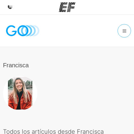
Inicio
Bienvenido a EF
Programas
Ver todo lo que hacemos
Francisca
Oficinas
Encontrá una oficina
Sobre nosotros
Quiénes somos
Trabajos
Uníte al equipo
Todos los artículos desde Francisca