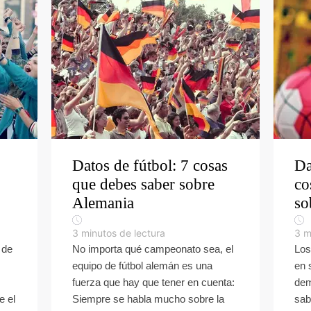
Datos de fútbol: 7 cosas
Da
que debes saber sobre
co
Alemania
so
3
minutos de lectura
3
m
 de
No importa qué campeonato sea, el
Los
equipo de fútbol alemán es una
en s
fuerza que hay que tener en cuenta:
dem
e el
Siempre se habla mucho sobre la
sab