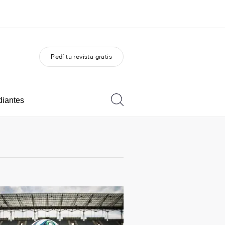
Pedí tu revista gratis
 nosotros
Trabajos
nes somos
Uníte al equipo
diantes