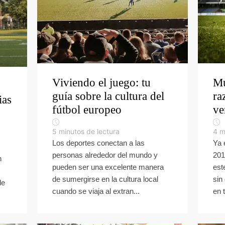
Viviendo el juego: tu
Mu
guía sobre la cultura del
ra
ias
fútbol europeo
ve
5
minutos de lectura
4
m
Los deportes conectan a las
Ya 
personas alrededor del mundo y
201
n
pueden ser una excelente manera
est
de sumergirse en la cultura local
sin
de
cuando se viaja al extran...
en t