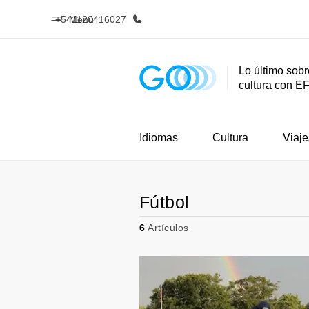
+541120416027
Menú
Lo último sobr
cultura con E
Inicio
Progra
Bienvenido a EF
Ver todo lo q
Idiomas
Cultura
Viaje
Fútbol
6
Artículos