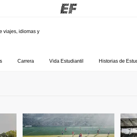
e viajes, idiomas y
F
mas
Oficinas
Sobre
ue hacemos
Encontrá una oficina
Quié
s
Carrera
Vida Estudiantil
Historias de Estu