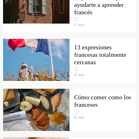
ayudarte a aprender
francés
5
min
13 expresiones
francesas totalmente
cercanas
4
min
Cómo comer como los
franceses
5
min