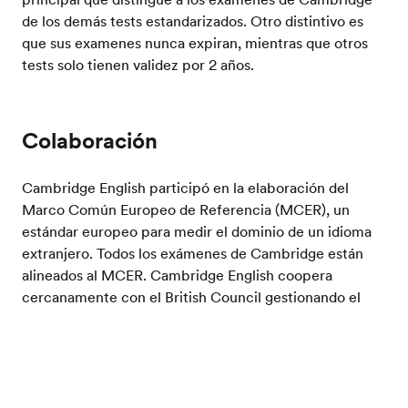
de los demás tests estandarizados. Otro distintivo es
que sus examenes nunca expiran, mientras que otros
tests solo tienen validez por 2 años.
Colaboración
Cambridge English participó en la elaboración del
Marco Común Europeo de Referencia (MCER), un
estándar europeo para medir el dominio de un idioma
extranjero. Todos los exámenes de Cambridge están
alineados al MCER. Cambridge English coopera
cercanamente con el British Council gestionando el
IELTS, y años atrás formó una alianza con la Universidad
de Michigan para desarrollar un test del idioma inglés
Prueba tu nivel de inglés
en los Estados Unidos de América.
Exámenes de Inglés
Cambridge
Cambridge ESOL