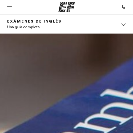
EXÁMENES DE INGLÉS
Una guía completa
Inicio
Programas
Oficinas
Sobre
Trabajos
nosotros
Bienvenido
Ver todo lo que
Encontrá
Uníte al
a EF
hacemos
una oficina
equipo
Quiénes
somos