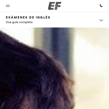
EXÁMENES DE INGLÉS
Una guía completa
Inicio
Programas
Oficinas
Sobre
Trabajos
nosotros
Bienvenido
Ver todo lo que
Encontrá
Uníte al
a EF
hacemos
una oficina
equipo
Quiénes
somos