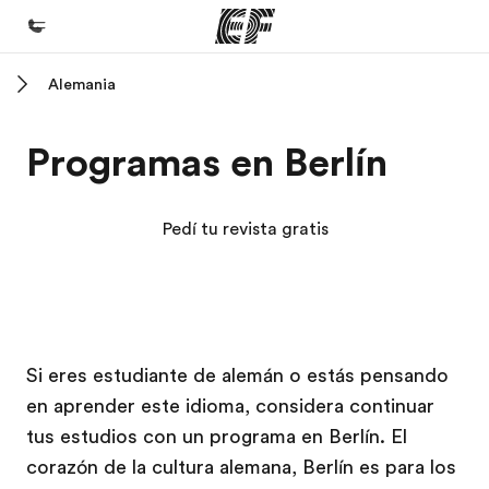
Alemania
Inicio
Bienvenido a EF
Programas en Berlín
Programas
Ver todo lo que hacemos
Pedí tu revista gratis
Oficinas
Encontrá una oficina
Sobre nosotros
Campus EF
Campus EF
Si eres estudiante de alemán o estás pensando
Quiénes somos
en aprender este idioma, considera continuar
Trabajos
tus estudios con un programa en Berlín. El
Uníte al equipo
corazón de la cultura alemana, Berlín es para los