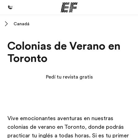
Canadá
Inicio
Bienvenido a EF
Colonias de Verano en
Programas
Toronto
Ver todo lo que hacemos
Oficinas
Pedí tu revista gratis
Encontrá una oficina
Sobre nosotros
Quiénes somos
Campus EF
Campus EF
Trabajos
Vive emocionantes aventuras en nuestras
colonias de verano en Toronto, donde podrás
Uníte al equipo
practicar tu inglés a todas horas. Si es tu primer