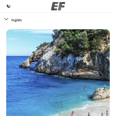
Inglés
Inicio
Bienvenido a EF
Programas
Ver todo lo que hacemos
Oficinas
Encontrá una oficina
Sobre nosotros
Quiénes somos
Trabajos
Uníte al equipo