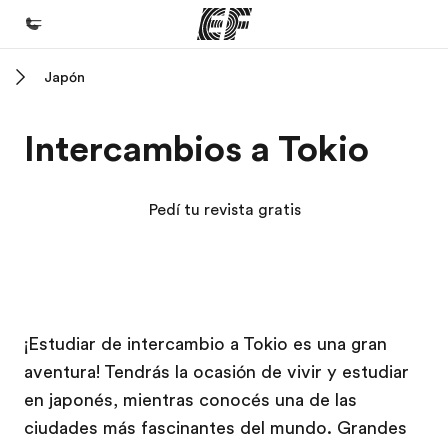
Japón
Inicio
Bienvenido a EF
Intercambios a Tokio
Programas
Ver todo lo que hacemos
Pedí tu revista gratis
Oficinas
Encontrá una oficina
Sobre nosotros
Campus EF
Campus EF
¡Estudiar de intercambio a Tokio es una gran
Quiénes somos
aventura! Tendrás la ocasión de vivir y estudiar
Trabajos
en japonés, mientras conocés una de las
Uníte al equipo
ciudades más fascinantes del mundo. Grandes