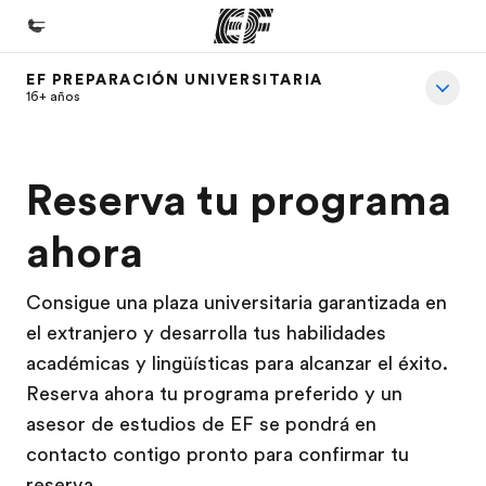
EF PREPARACIÓN UNIVERSITARIA
Inicio
16+ años
Bienvenido a EF
Programas
Reserva tu programa
Ver todo lo que hacemos
ahora
Oficinas
Encontrá una oficina
Consigue una plaza universitaria garantizada en
el extranjero y desarrolla tus habilidades
Sobre nosotros
académicas y lingüísticas para alcanzar el éxito.
Quiénes somos
Reserva ahora tu programa preferido y un
Trabajos
asesor de estudios de EF se pondrá en
contacto contigo pronto para confirmar tu
Uníte al equipo
reserva.