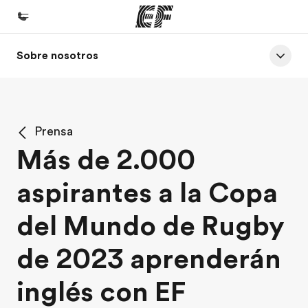
Sobre nosotros
Inicio
Bienvenido a EF
Programas
Prensa
Ver todo lo que hacemos
Más de 2.000
Oficinas
aspirantes a la Copa
Encontrá una oficina
Sobre nosotros
del Mundo de Rugby
Quiénes somos
de 2023 aprenderán
Trabajos
inglés con EF
Uníte al equipo