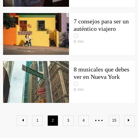
7 consejos para ser un
auténtico viajero
6
min
8 musicales que debes
ver en Nueva York
6
min
1
2
3
4
15