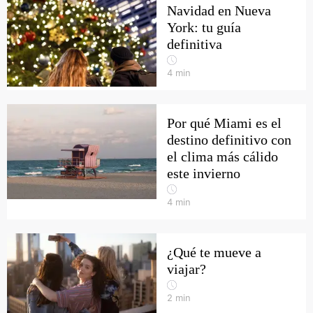
Navidad en Nueva
York: tu guía
definitiva
4
min
Por qué Miami es el
destino definitivo con
el clima más cálido
este invierno
4
min
¿Qué te mueve a
viajar?
2
min