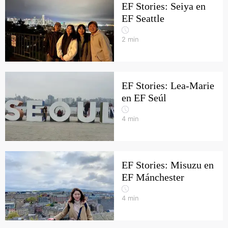
EF Stories: Seiya en
EF Seattle
2
min
EF Stories: Lea-Marie
en EF Seúl
4
min
EF Stories: Misuzu en
EF Mánchester
4
min