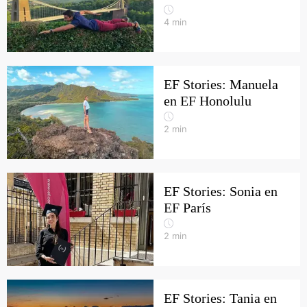
4
min
EF Stories: Manuela
en EF Honolulu
2
min
EF Stories: Sonia en
EF París
2
min
EF Stories: Tania en