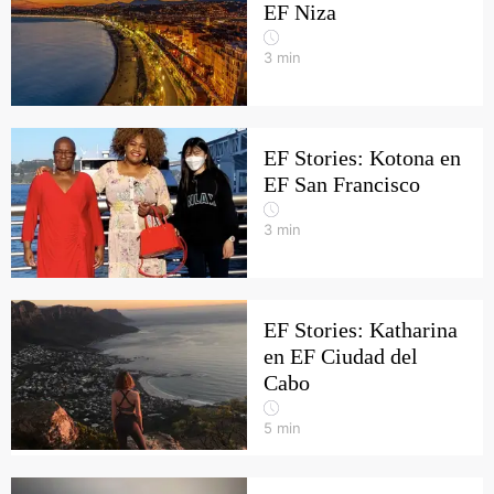
EF Niza
3
min
EF Stories: Kotona en
EF San Francisco
3
min
EF Stories: Katharina
en EF Ciudad del
Cabo
5
min