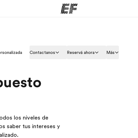
mas
Oficinas
Sobre
ersonalizada
Contactanos
Reservá ahora
Más
ue hacemos
Encontrá una oficina
Quié
puesto
odos los niveles de
s saber tus intereses y
lizado.