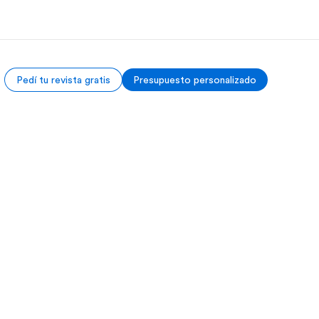
Pedí tu revista gratis
Presupuesto personalizado
 nosotros
Trabajos
nes somos
Uníte al equipo