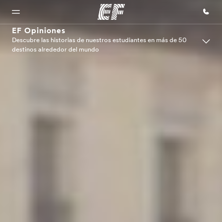
EF Opiniones
Descubre las historias de nuestros estudiantes en más de 50
destinos alrededor del mundo
Inicio
Programas
Oficinas
Sobre
Trabajos
nosotros
Bienvenido
Ver todo lo que
Encontrá
Uníte al
a EF
hacemos
una oficina
equipo
Quiénes
somos