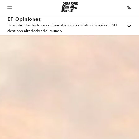
EF Opiniones
Descubre las historias de nuestros estudiantes en más de 50
destinos alrededor del mundo
Inicio
Programas
Oficinas
Sobre
Trabajos
nosotros
Bienvenido
Ver todo lo que
Encontrá
Uníte al
a EF
hacemos
una oficina
equipo
Quiénes
somos