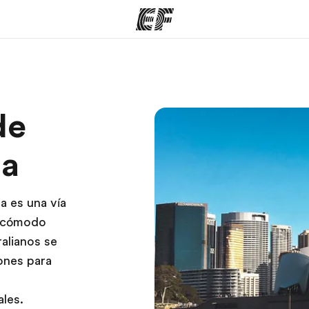
mas
Oficinas
Sobre
de
ue hacemos
Encontrá una oficina
Quié
ia
a es una vía
s cómodo
alianos se
iones para
ales.