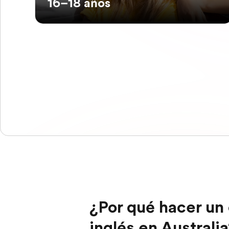
16–18 años
¿Por qué hacer un 
inglés en Australi