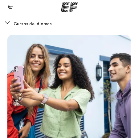
Cursos de idiomas
Inicio
Bienvenido a EF
Programas
Ver todo lo que hacemos
Oficinas
Encontrá una oficina
Sobre nosotros
Quiénes somos
Trabajos
Uníte al equipo