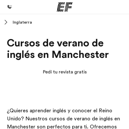
Inglaterra
Inicio
Bienvenido a EF
Cursos de verano de
Programas
inglés en Manchester
Ver todo lo que hacemos
Oficinas
Pedí tu revista gratis
Encontrá una oficina
Sobre nosotros
Quiénes somos
Campus EF
Campus EF
Trabajos
¿Quieres aprender inglés y conocer el Reino
Unido? Nuestros cursos de verano de inglés en
Uníte al equipo
Manchester son perfectos para ti. Ofrecemos