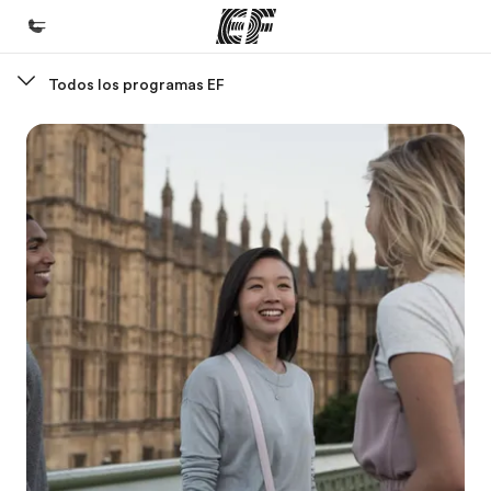
Todos los programas EF
Inicio
Bienvenido a EF
Programas
Ver todo lo que hacemos
Oficinas
Encontrá una oficina
Sobre nosotros
Quiénes somos
Trabajos
Uníte al equipo