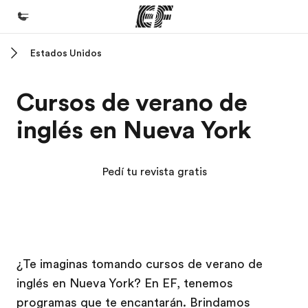
Estados Unidos
Inicio
Bienvenido a EF
Cursos de verano de
Programas
inglés en Nueva York
Ver todo lo que hacemos
Oficinas
Pedí tu revista gratis
Encontrá una oficina
Sobre nosotros
Quiénes somos
Campus EF
Campus EF
Trabajos
¿Te imaginas tomando cursos de verano de
inglés en Nueva York? En EF, tenemos
Uníte al equipo
programas que te encantarán. Brindamos