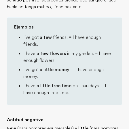
sentido positivo, sobreentendiendo que aunque el que
habla no tenga muhco, tiene bastante.
Ejemplos
I've got
a few
friends. = I have enough
friends.
I have
a few flowers
in my garden. = I have
enough flowers.
I've got
a little money
. = I have enough
money.
I have
a little free time
on Thursdays. = I
have enough free time.
Actitud negativa
Few
(para nombres enumerables) y
little
(para nombres