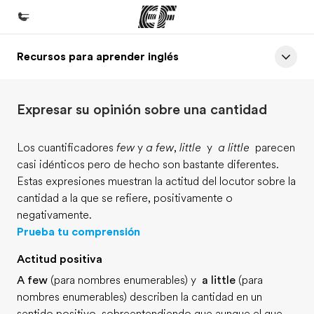
Recursos para aprender inglés
Inicio
Bienvenido a EF
Expresar su opinión sobre una cantidad
Programas
Ver todo lo que hacemos
Los cuantificadores
few
y
a few
,
little
y
a little
parecen
casi idénticos pero de hecho son bastante diferentes.
Oficinas
Estas expresiones muestran la actitud del locutor sobre la
Encontrá una oficina
cantidad a la que se refiere, positivamente o
negativamente.
Sobre nosotros
Prueba tu comprensión
Quiénes somos
Actitud positiva
Trabajos
A few
(para nombres enumerables) y
a little
(para
Uníte al equipo
nombres enumerables) describen la cantidad en un