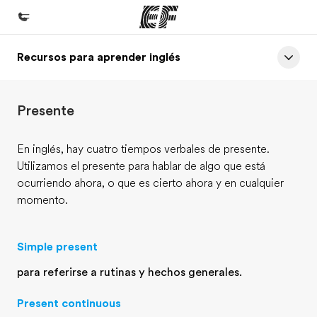
Recursos para aprender inglés
Inicio
Bienvenido a EF
Presente
Programas
Ver todo lo que hacemos
En inglés, hay cuatro tiempos verbales de presente.
Utilizamos el presente para hablar de algo que está
Oficinas
ocurriendo ahora, o que es cierto ahora y en cualquier
Encontrá una oficina
momento.
Sobre nosotros
Quiénes somos
Simple present
Trabajos
para referirse a rutinas y hechos generales.
Uníte al equipo
Present continuous