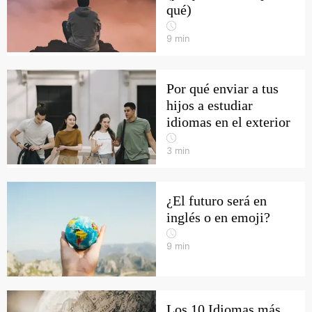
qué)
9
min
Por qué enviar a tus
hijos a estudiar
idiomas en el exterior
3
min
¿El futuro será en
inglés o en emoji?
9
min
Los 10 Idiomas más