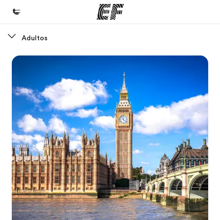
Adultos
Inicio
Bienvenido a EF
Programas
Ver todo lo que hacemos
Oficinas
Encontrá una oficina
Sobre nosotros
Quiénes somos
Trabajos
Uníte al equipo