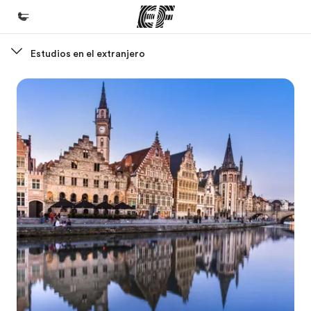
Estudios en el extranjero
Inicio
Bienvenido a EF
Programas
Ver todo lo que hacemos
Oficinas
Encontrá una oficina
Sobre nosotros
Quiénes somos
Trabajos
Uníte al equipo