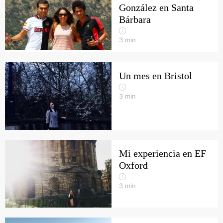
González en Santa
Bárbara
3
min
Un mes en Bristol
3
min
Mi experiencia en EF
Oxford
3
min