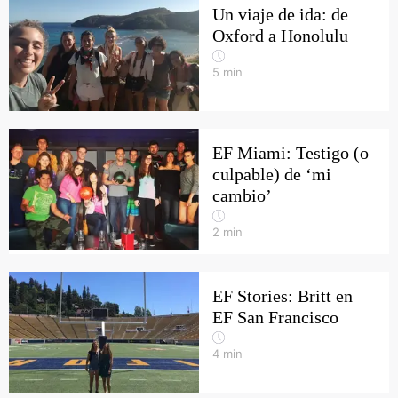
Un viaje de ida: de
Oxford a Honolulu
5
min
EF Miami: Testigo (o
culpable) de ‘mi
cambio’
2
min
EF Stories: Britt en
EF San Francisco
4
min