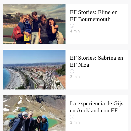
EF Stories: Eline en
EF Bournemouth
4
min
EF Stories: Sabrina en
EF Niza
3
min
La experiencia de Gijs
en Auckland con EF
3
min