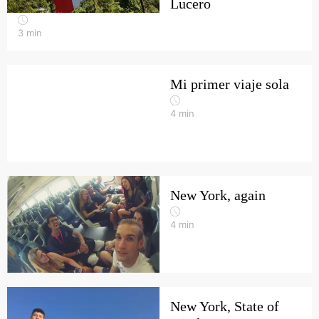
Lucero
3
min
Mi primer viaje sola
4
min
New York, again
4
min
New York, State of