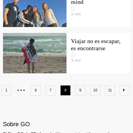
mind
2
min
Viajar no es escapar,
es encontrarse
3
min
1
6
7
8
9
10
11
Sobre GO